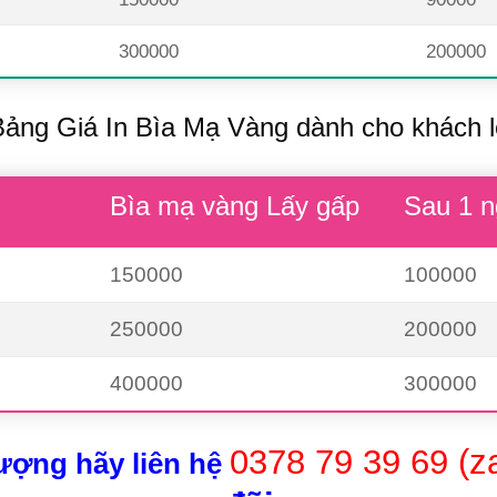
300000
200000
Bảng Giá In Bìa Mạ Vàng dành cho khách l
Bìa mạ vàng Lấy gấp
Sau 1 n
150000
100000
250000
200000
400000
300000
0378 79 39 69 (z
ượng hãy liên hệ