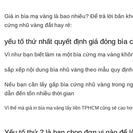
Giá in bìa mạ vàng là bao nhiêu? Để trả lời băn k
cứng nhũ vàng đắt hay rẻ:
yếu tố thứ nhất quyết định giá đóng bìa 
Vì như bạn biết làm ra một bìa cứng mạ vàng khô
sắp xếp nội dung bìa nhũ vàng theo mẫu quy định c
Nếu bạn cần lấy gấp bìa cứng nhũ vàng trong ngà
dẫn đến tốn nhiều thời gian
Vì thế mà giá in bìa mạ vàng lấy liền TPHCM cũng sẽ cao hơ
Yếu tố thứ 2 là bạn chọn đơn vị nào để l