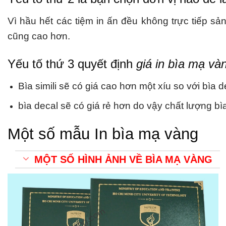
Vì hầu hết các tiệm in ấn đều không trực tiếp s
cũng cao hơn.
Yếu tố thứ 3 quyết định
giá in
bìa mạ vàn
Bìa simili sẽ có giá cao hơn một xíu so với bì
bìa decal sẽ có giá rẻ hơn do vậy chất lượng b
Một số mẫu
In bìa mạ vàng
MỘT SỐ HÌNH ẢNH VỀ BÌA MẠ VÀNG