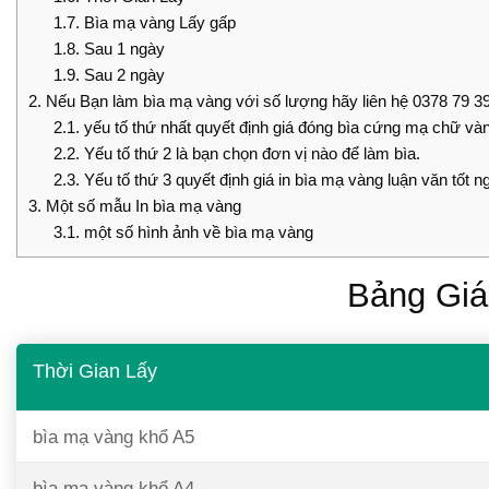
1.7.
Bìa mạ vàng Lấy gấp
1.8.
Sau 1 ngày
1.9.
Sau 2 ngày
2.
Nếu Bạn làm bìa mạ vàng với số lượng hãy liên hệ 0378 79 39
2.1.
yếu tố thứ nhất quyết định giá đóng bìa cứng mạ chữ vàng
2.2.
Yếu tố thứ 2 là bạn chọn đơn vị nào để làm bìa.
2.3.
Yếu tố thứ 3 quyết định giá in bìa mạ vàng luận văn tốt ng
3.
Một số mẫu In bìa mạ vàng
3.1.
một số hình ảnh về bìa mạ vàng
Bảng Giá
Thời
Gi
an Lấy
bìa mạ vàng khổ A5
bìa mạ vàng khổ A4