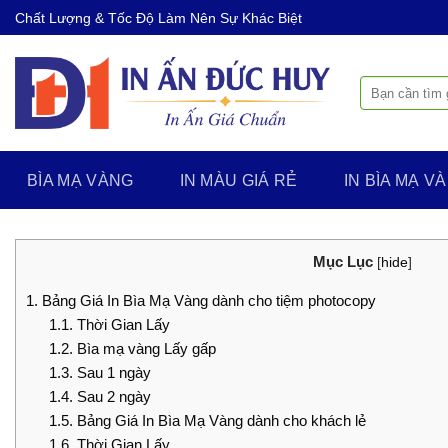
Skip
Chất Lượng & Tốc Độ Làm Nên Sự Khác Biệt
to
content
BÌA MẠ VÀNG
IN MÀU GIÁ RẺ
IN BÌA MẠ V
Mục Lục
[
hide
]
1.
Bảng Giá In Bìa Mạ Vàng dành cho tiệm photocopy
1.1.
Thời Gian Lấy
1.2.
Bìa mạ vàng Lấy gấp
1.3.
Sau 1 ngày
1.4.
Sau 2 ngày
1.5.
Bảng Giá In Bìa Mạ Vàng dành cho khách lẻ
1.6.
Thời Gian Lấy