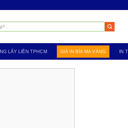
ÀNG LẤY LIỀN TPHCM
GIÁ IN BÌA MẠ VÀNG
IN 